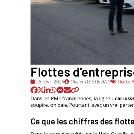
Flottes d'entrepris
Date
Publié
Tags
26 févr. 2026
Olivier DE STEFANO
Flotte
:
par
:
Dans les PME franciliennes, la ligne «
carross
soupire, on paie. Pourtant, avec un vrai parte
Ce que les chiffres des flott