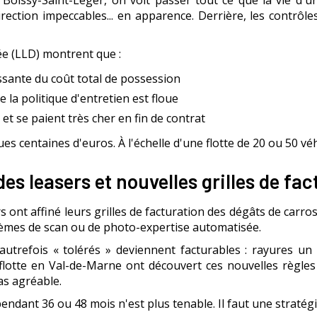
à Boissy-Saint-Léger, on voit passer tout ce que la vie d'u
rection impeccables... en apparence. Derrière, les contrôle
e (LLD) montrent que :
ssante du coût total de possession
e la politique d'entretien est floue
 et se paient très cher en fin de contrat
ques centaines d'euros. À l'échelle d'une flotte de 20 ou 50 vé
es leasers et nouvelles grilles de fa
 ont affiné leurs grilles de facturation des dégâts de carros
stèmes de scan ou de photo-expertise automatisée.
 autrefois « tolérés » deviennent facturables : rayures u
 flotte en Val-de-Marne ont découvert ces nouvelles règle
pas agréable.
 pendant 36 ou 48 mois n'est plus tenable. Il faut une stratégi