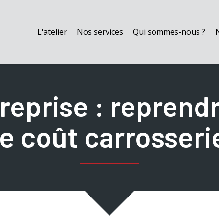
L'atelier
Nos services
Qui sommes-nous ?
treprise : reprendr
le coût carrosseri