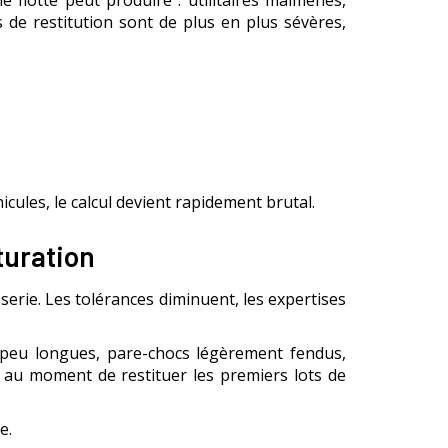
ne flotte peut produire : utilitaires malmenés,
s de restitution sont de plus en plus sévères,
hicules, le calcul devient rapidement brutal.
cturation
serie. Les tolérances diminuent, les expertises
n peu longues, pare-chocs légèrement fendus,
s au moment de restituer les premiers lots de
e.