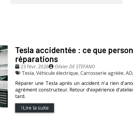
Tesla accidentée : ce que person
réparations
Date
Publié
23 févr. 2026
Olivier DE STEFANO
:
Tags
par
Tesla
,
Véhicule électrique
,
Carrosserie agréée
,
AD
:
Réparer une Tesla après un accident n'a rien d'anod
agrément constructeur. Retour d'expérience d'atelie
tard.
Lire la suite