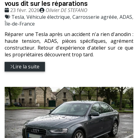
vous dit sur les réparations
Date
Publié
23 févr. 2026
Olivier DE STEFANO
:
Tags
par
Tesla
,
Véhicule électrique
,
Carrosserie agréée
,
ADAS
,
:
Île-de-France
Réparer une Tesla après un accident n'a rien d'anodin :
haute tension, ADAS, pièces spécifiques, agrément
constructeur. Retour d'expérience d'atelier sur ce que
les propriétaires découvrent trop tard.
Lire la suite