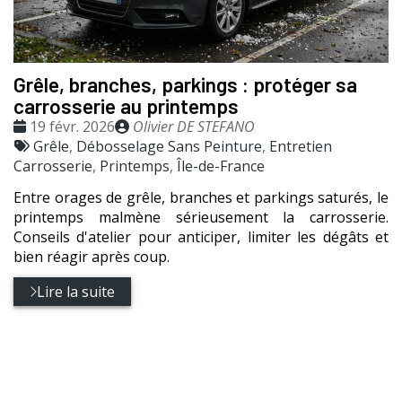
Grêle, branches, parkings : protéger sa
carrosserie au printemps
Date
Publié
19 févr. 2026
Olivier DE STEFANO
:
Tags
par
Grêle
,
Débosselage Sans Peinture
,
Entretien
:
Carrosserie
,
Printemps
,
Île-de-France
Entre orages de grêle, branches et parkings saturés, le
printemps malmène sérieusement la carrosserie.
Conseils d'atelier pour anticiper, limiter les dégâts et
bien réagir après coup.
Lire la suite