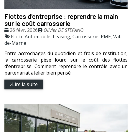
Flottes d'entreprise : reprendre la main
sur le coût carrosserie
Date
Publié
26 févr. 2026
Olivier DE STEFANO
:
Tags
par
Flotte Automobile
,
Leasing
,
Carrosserie
,
PME
,
Val-
:
de-Marne
Entre accrochages du quotidien et frais de restitution,
la carrosserie pèse lourd sur le coût des flottes
d'entreprise. Comment reprendre le contrôle avec un
partenariat atelier bien pensé.
Lire la suite