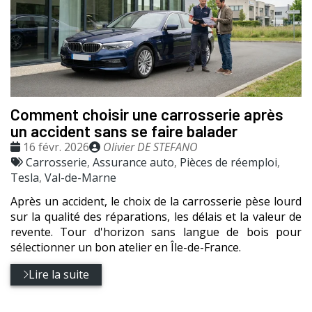
Comment choisir une carrosserie après
un accident sans se faire balader
Date
Publié
16 févr. 2026
Olivier DE STEFANO
:
Tags
par
Carrosserie
,
Assurance auto
,
Pièces de réemploi
,
:
Tesla
,
Val-de-Marne
Après un accident, le choix de la carrosserie pèse lourd
sur la qualité des réparations, les délais et la valeur de
revente. Tour d'horizon sans langue de bois pour
sélectionner un bon atelier en Île-de-France.
Lire la suite