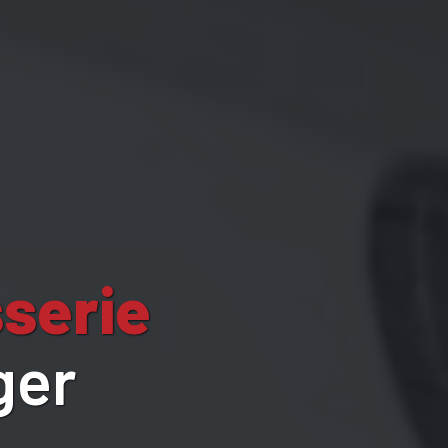
serie
ger