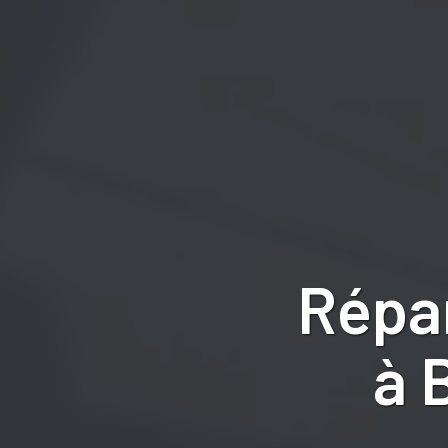
Répa
à 