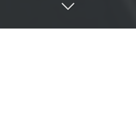
Réactivité
&
Expertise
proche de Morsang-sur-
Orge (91390)
Vous cherchez
une réparation de carrosserie
proche
de Morsang-sur-Orge (91390)
?