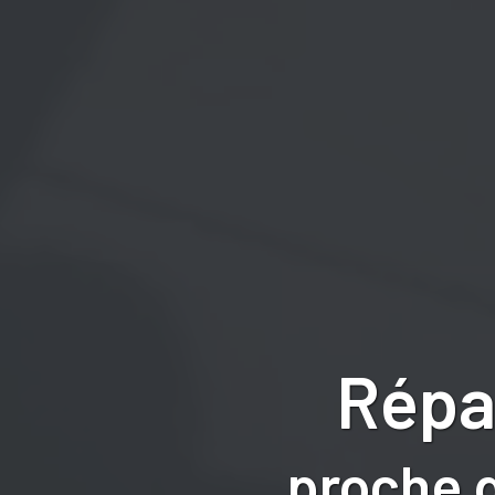
Répa
proche 