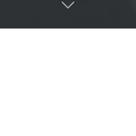
Réactivité
&
Expertise
proche de Combs-la-Ville
(77380)
Vous êtes à la recherche d'
une réparation de
carrosserie
proche de Combs-la-Ville (77380)
?