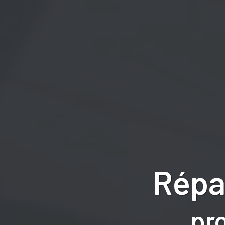
Répa
pr