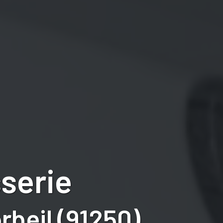
serie
beil (91250)