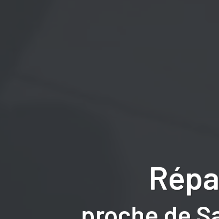
Répa
proche de S