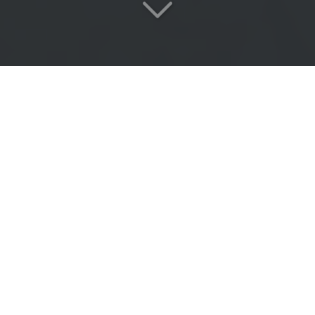
Réactivité
&
Expertise
proche de Rosny-sous-Bois
(93110)
Vous cherchez
une réparation de carrosserie
proche
de Rosny-sous-Bois (93110)
?