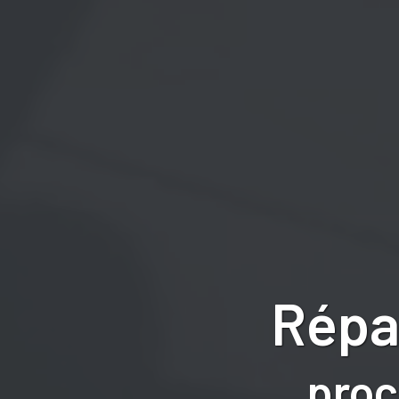
Répa
proc