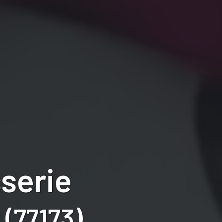
serie
 (77173)