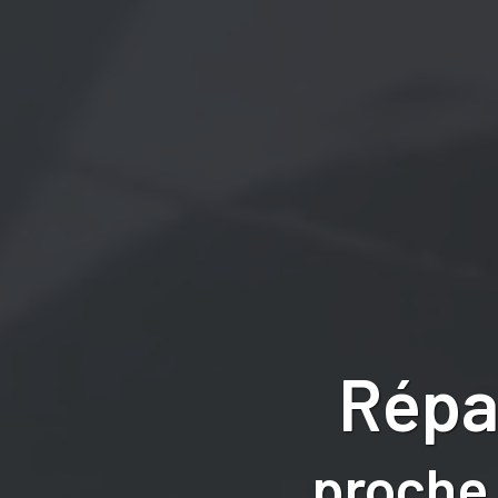
Répa
proche 