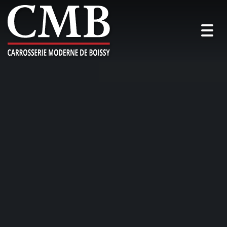
Togg
navig