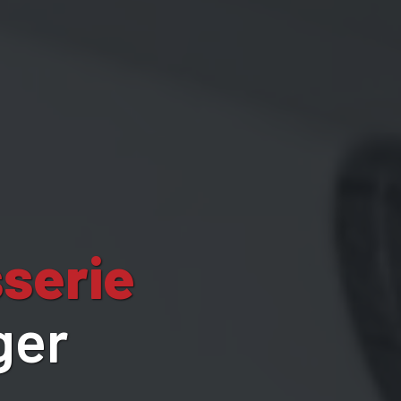
serie
ger