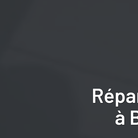
Répa
à 