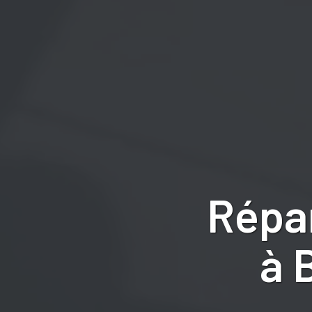
Répa
à 