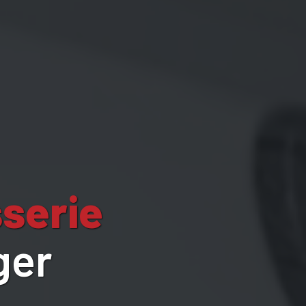
serie
ger