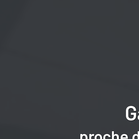
G
proche 