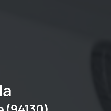
la
 (94130)