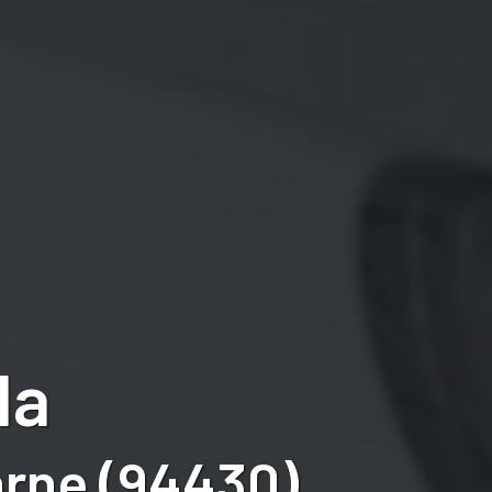
la
rne (94430)