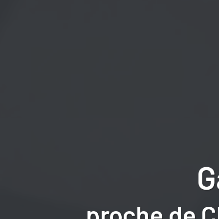
G
proche de 