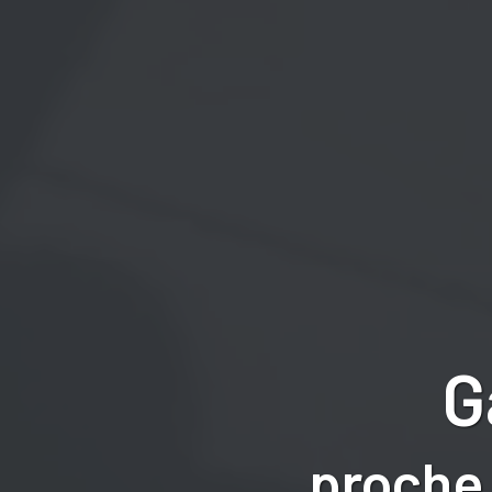
G
proche 