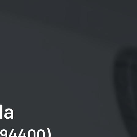
la
 (94400)