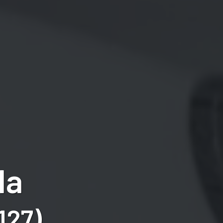
la
127)