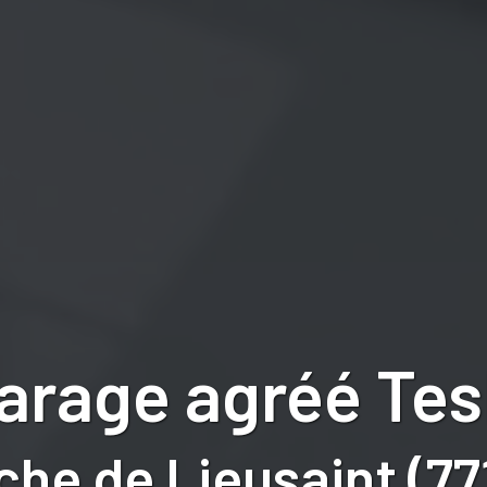
arage agréé Tes
che de Lieusaint (77