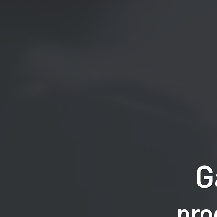
G
pro