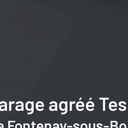
arage agréé Tes
e Fontenay-sous-Boi