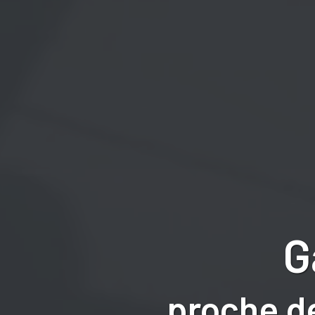
G
proche d