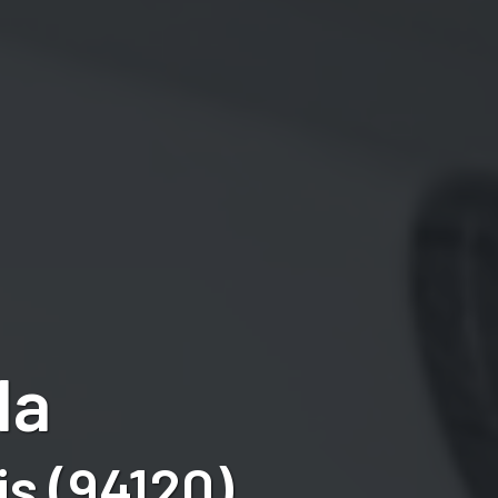
la
s (94120)