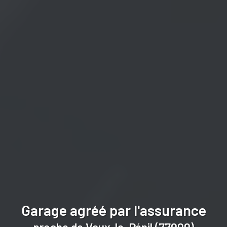
Garage agréé par l'assurance