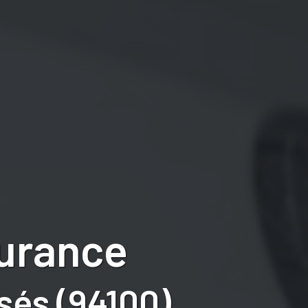
surance
sés (94100)