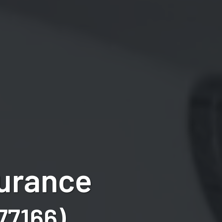
surance
77166)