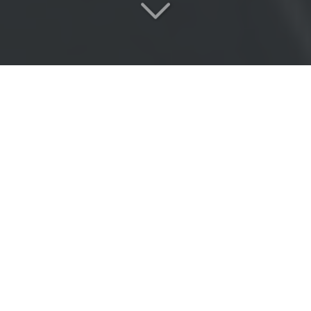
Réactivité
&
Expertise
proche de Boissy-Saint-
Léger (94470)
Vous cherchez
un garage agréé par
l'assurance
proche de Boissy-Saint-Léger (94470)
?