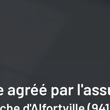
 agréé par l'as
che d'Alfortville (94