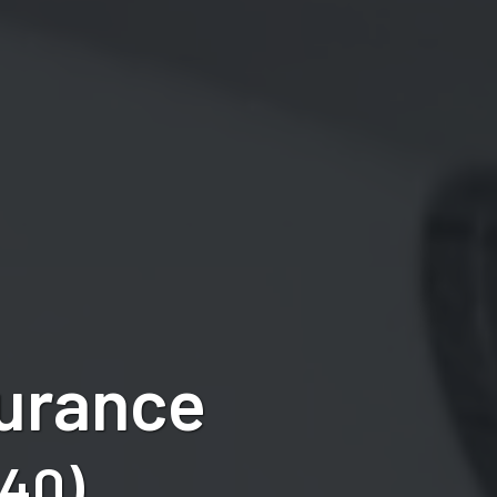
surance
140)