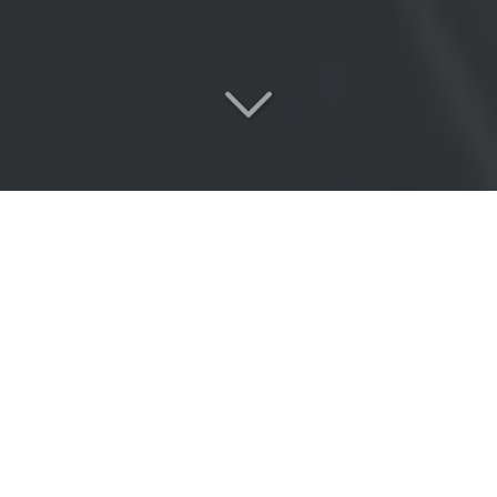
Réactivité
&
Expertise
proche de Villeneuve-Saint-
Georges (94190)