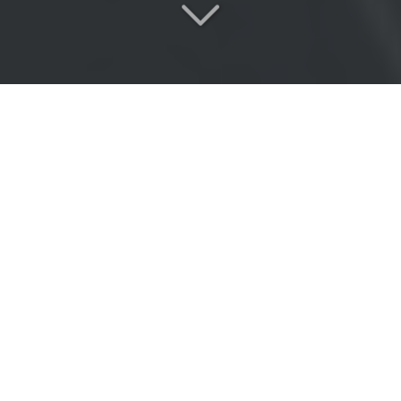
Réactivité
&
Expertise
proche de Neuilly-Plaisance
(93360)
Situé
proche de Neuilly-Plaisance (93360)
, vous
recherchez
un garage agréé par l'assurance
?