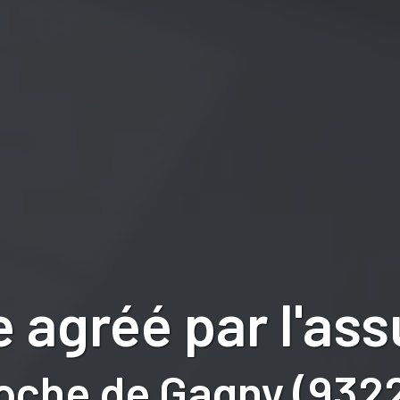
 agréé par l'as
oche de Gagny (932