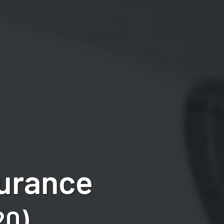
surance
20)