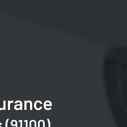
surance
 (91100)