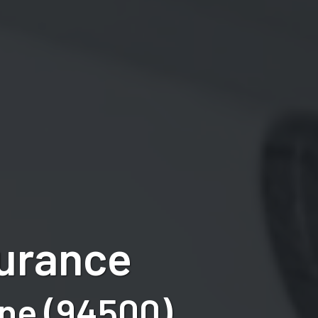
surance
ne (94500)